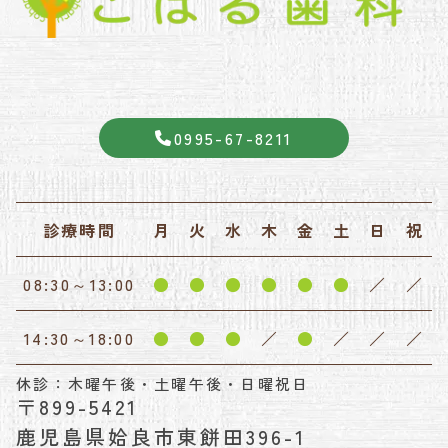
0995-67-8211
診療時間
月
火
水
木
金
土
日
祝
08:30～13:00
●
●
●
●
●
●
／
／
14:30～18:00
●
●
●
／
●
／
／
／
休診：木曜午後・土曜午後・日曜祝日
〒899-5421
鹿児島県姶良市東餅田396-1