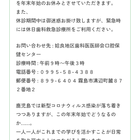
を年末年始のお休みとさせていただきます。
また、
休診期間中は御迷惑お掛け致しますが、緊急時
には休日歯科救急診療所をご利用ください。
お問い合わせ先 : 姶良地区歯科医医師会口腔保
健センター
診療時間 : 午前９時〜午後３時
電話番号 : ０９９５-５８-４３８８
郵便番号 : ８９９-６４０４ 霧島市溝辺町麓８７
２番地２
鹿児島では新型コロナウィルス感染が落ち着き
つつありますが、この年末年始でどうなるの
か……。
一人一人がこれまでの学びを活かすことが日常