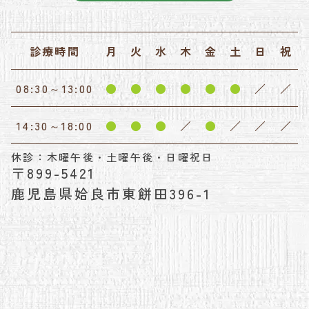
診療時間
月
火
水
木
金
土
日
祝
08:30～13:00
●
●
●
●
●
●
／
／
14:30～18:00
●
●
●
／
●
／
／
／
休診：木曜午後・土曜午後・日曜祝日
〒899-5421
鹿児島県姶良市東餅田396-1