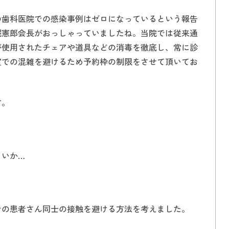
インプラント
の歯科医院での感染事例はゼロになっているという報告
入れ歯（義歯）
堀憲郎会長がおっしゃっていましたね。当院では従来通
が使用されたチェアや道具などの消毒を徹底し、常に診
室での混雑を避けるため予約枠の制限をさせて頂いてお
す。
よいか…
での患者さん同士の接触を避ける方法を考えました。