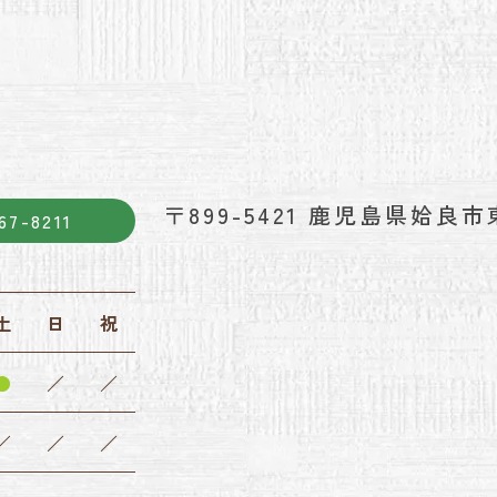
〒899-5421
鹿児島県姶良市東
67-8211
土
日
祝
●
／
／
／
／
／