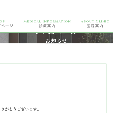
op
Medical Information
About Clinic
NEWS
プページ
診療案内
医院案内
一般歯科
お知らせ
小児科
予防歯科
訪問歯科
歯周病治療
矯正歯科
審美歯科
ホワイトニング
ありがとうございます。
CAD/CAM治療