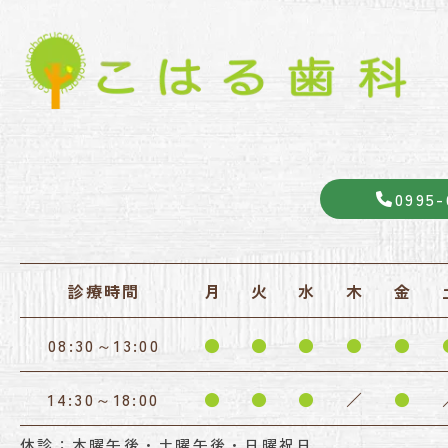
0995-
診療時間
月
火
水
木
金
08:30～13:00
●
●
●
●
●
14:30～18:00
●
●
●
／
●
休診：木曜午後・土曜午後・日曜祝日