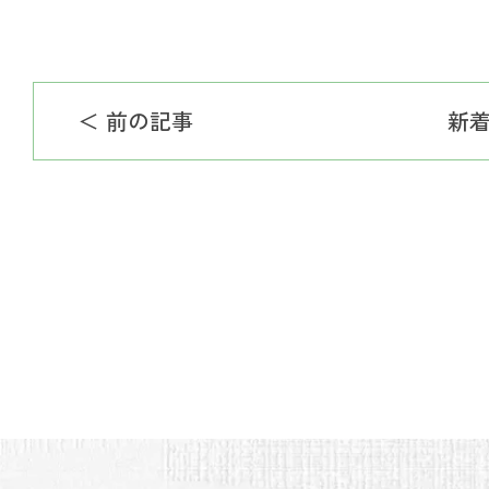
＜ 前の記事
新