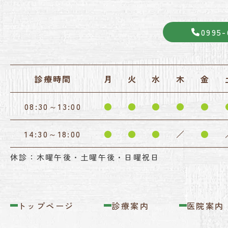
0995-
診療時間
月
火
水
木
金
08:30～13:00
●
●
●
●
●
14:30～18:00
●
●
●
／
●
休診：木曜午後・土曜午後・日曜祝日
トップページ
診療案内
医院案内