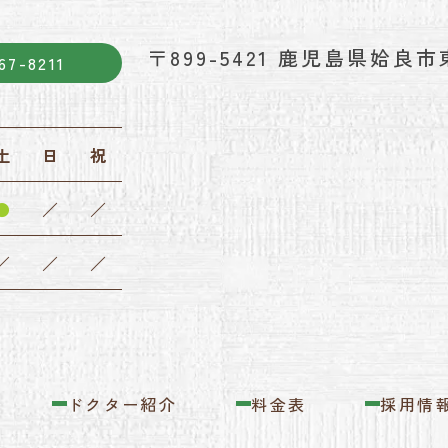
〒899-5421
鹿児島県姶良市東
67-8211
土
日
祝
●
／
／
／
／
／
ドクター紹介
料金表
採用情