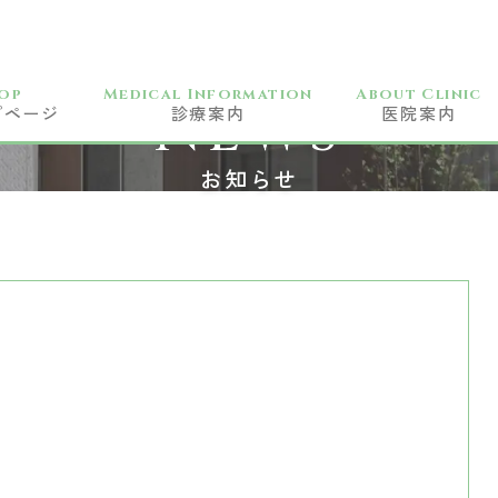
op
Medical Information
About Clinic
NEWS
プページ
診療案内
医院案内
一般歯科
お知らせ
小児科
予防歯科
訪問歯科
歯周病治療
矯正歯科
審美歯科
ホワイトニング
CAD/CAM治療