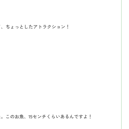
インプラント
入れ歯（義歯）
て、ちょっとしたアトラクション！
。このお魚、15センチくらいあるんですよ！