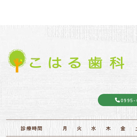
0995-
診療時間
月
火
水
木
金