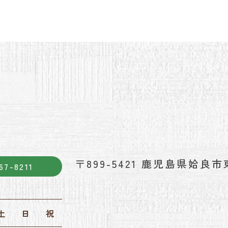
〒899-5421
鹿児島県姶良市東
67-8211
土
日
祝