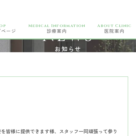
op
Medical Information
About Clinic
NEWS
プページ
診療案内
医院案内
一般歯科
お知らせ
小児科
予防歯科
訪問歯科
歯周病治療
矯正歯科
審美歯科
ホワイトニング
療を皆様に提供できます様、スタッフ一同頑張って参り
CAD/CAM治療