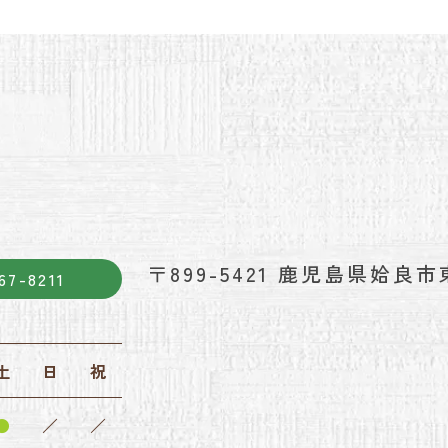
〒899-5421
鹿児島県姶良市東
67-8211
土
日
祝
●
／
／