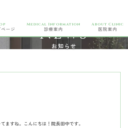
op
Medical Information
About Clinic
NEWS
プページ
診療案内
医院案内
一般歯科
お知らせ
小児科
予防歯科
訪問歯科
歯周病治療
矯正歯科
審美歯科
ホワイトニング
いてますね。こんにちは！院長田中です。
CAD/CAM治療