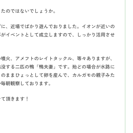
インプラント
ったのではないでしょうか。
入れ歯（義歯）
ずに、近場でばかり遊んでおりました。イオンが近いの
事がイベントとして成立しますので、しっかり活用させ
の噴火、アメフトのレイトタックル、等々ありますが、
出没する二匹の鴨「鴨夫妻」です。殆どの場合が水路に
このままひょっとして卵を産んで、カルガモの親子みた
つ毎朝観察しております。
せて頂きます！