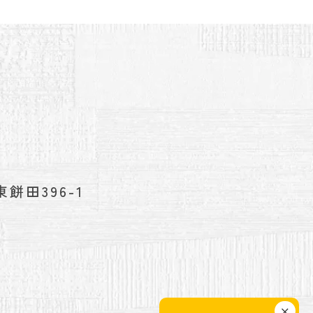
餅田396-1
×