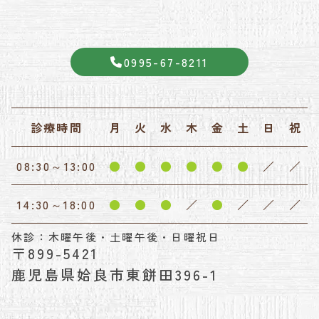
0995-67-8211
診療時間
月
火
水
木
金
土
日
祝
08:30～13:00
●
●
●
●
●
●
／
／
14:30～18:00
●
●
●
／
●
／
／
／
休診：木曜午後・土曜午後・日曜祝日
〒899-5421
鹿児島県姶良市東餅田396-1