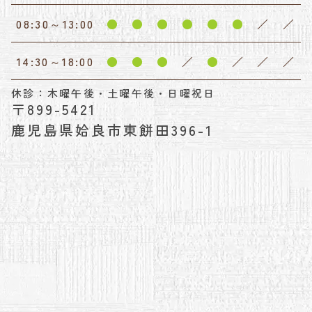
08:30～13:00
●
●
●
●
●
●
／
／
14:30～18:00
●
●
●
／
●
／
／
／
休診：木曜午後・土曜午後・日曜祝日
〒899-5421
鹿児島県姶良市東餅田396-1