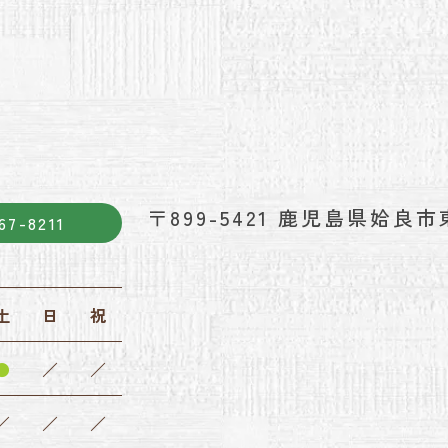
〒899-5421
鹿児島県姶良市東
67-8211
土
日
祝
●
／
／
／
／
／