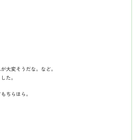
インプラント
入れ歯（義歯）
れが大変そうだな。など。
ました。
方もちらほら。