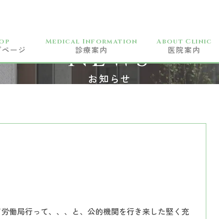
op
Medical Information
About Clinic
NEWS
プページ
診療案内
医院案内
一般歯科
お知らせ
小児科
予防歯科
訪問歯科
歯周病治療
矯正歯科
審美歯科
ホワイトニング
て労働局行って、、、と、公的機関を行き来した堅く充
CAD/CAM治療