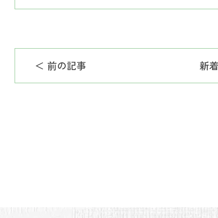
＜ 前の記事
新