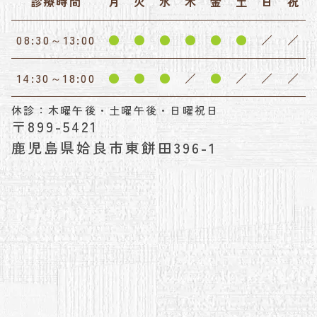
診療時間
月
火
水
木
金
土
日
祝
08:30～13:00
●
●
●
●
●
●
／
／
14:30～18:00
●
●
●
／
●
／
／
／
休診：木曜午後・土曜午後・日曜祝日
〒899-5421
鹿児島県姶良市東餅田396-1