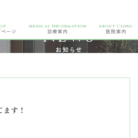
op
Medical Information
About Clinic
NEWS
プページ
診療案内
医院案内
一般歯科
お知らせ
小児科
予防歯科
訪問歯科
歯周病治療
矯正歯科
てます！
審美歯科
ホワイトニング
CAD/CAM治療