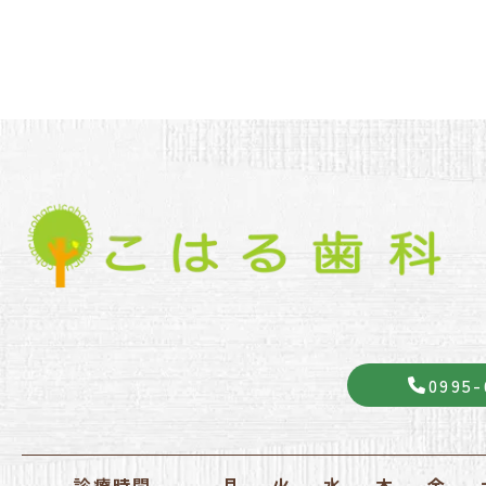
0995-
診療時間
月
火
水
木
金