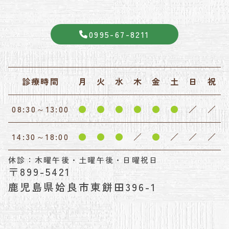
0995-67-8211
診療時間
月
火
水
木
金
土
日
祝
08:30～13:00
●
●
●
●
●
●
／
／
14:30～18:00
●
●
●
／
●
／
／
／
休診：木曜午後・土曜午後・日曜祝日
〒899-5421
鹿児島県姶良市東餅田396-1